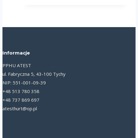
Informacje
PPHU ATEST
ul. Fabryczna 5, 43-100 Tychy
NIP: 551-001-09-39
+48 513 780 358
+48 737 869 697
atesthurt@op.pl