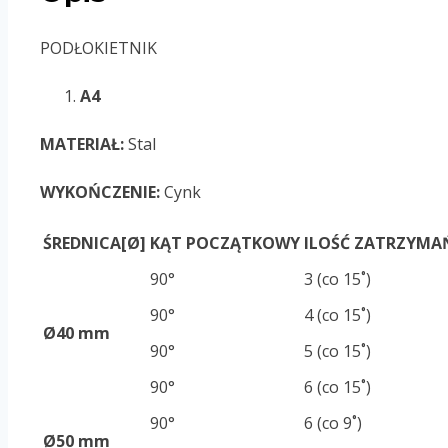
PODŁOKIETNIK
A4
MATERIAŁ:
Stal
WYKOŃCZENIE:
Cynk
ŚREDNICA[Ø]
KĄT POCZĄTKOWY
ILOŚĆ ZATRZYMA
90°
3 (co 15
˚
)
90°
4 (co 15˚)
Ø40 mm
90°
5 (co 15˚)
90°
6 (co 15˚)
90°
6 (co 9˚)
Ø50 mm