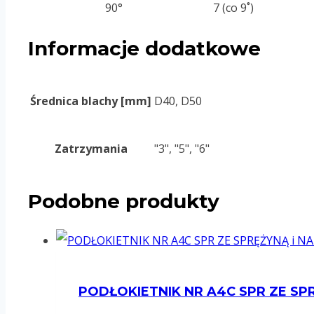
90°
7 (co 9˚)
Informacje dodatkowe
Średnica blachy [mm]
D40, D50
Zatrzymania
"3", "5", "6"
Podobne produkty
PODŁOKIETNIK NR A4C SPR ZE SP