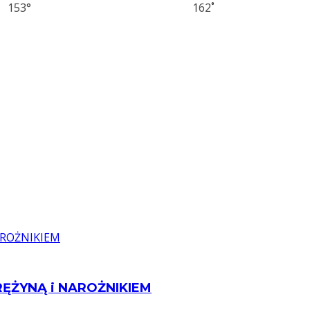
153°
162
˚
RĘŻYNĄ i NAROŻNIKIEM