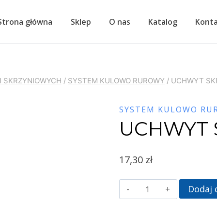
Strona główna
Sklep
O nas
Katalog
Kont
I SKRZYNIOWYCH
/
SYSTEM KULOWO RUROWY
/
UCHWYT SK
SYSTEM KULOWO RU
UCHWYT 
17,30
zł
Dodaj 