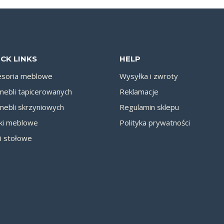
CK LINKS
HELP
esoria meblowe
Wysyłka i zwroty
mebli tapicerowanych
Reklamacje
mebli skrzyniowych
Regulamin sklepu
ki meblowe
Polityka prywatności
i stołowe