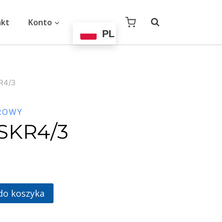
akt
Konto
PL
R4/3
ROWY
SKR4/3
do koszyka