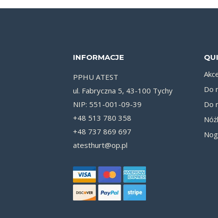
INFORMACJE
QUI
Akc
PPHU ATEST
Do 
ul. Fabryczna 5, 43-100 Tychy
NIP: 551-001-09-39
Do 
+48 513 780 358
Nóż
+48 737 869 697
Nog
atesthurt@op.pl